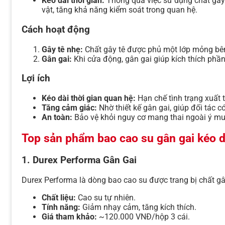
Kéo dài thời gian:
Thông qua việc sử dụng chất gây
vật, tăng khả năng kiểm soát trong quan hệ.
Cách hoạt động
Gây tê nhẹ:
Chất gây tê được phủ một lớp mỏng bê
Gân gai:
Khi cửa động, gân gai giúp kích thích phầ
Lợi ích
Kéo dài thời gian quan hệ:
Hạn chế tình trạng xuất 
Tăng cảm giác:
Nhờ thiết kế gân gai, giúp đối tác c
An toàn:
Bảo vệ khỏi nguy cơ mang thai ngoài ý mu
Top sản phẩm bao cao su gân gai kéo dà
1.
Durex Performa Gân Gai
Durex Performa là dòng bao cao su được trang bị chất gâ
Chất liệu:
Cao su tự nhiên.
Tính năng:
Giảm nhạy cảm, tăng kích thích.
Giá tham khảo:
~120.000 VNĐ/hộp 3 cái.