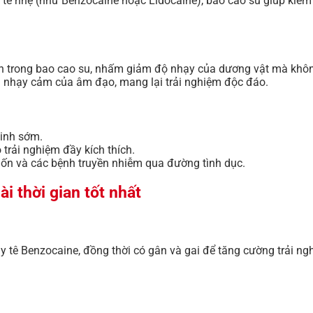
 tê nhẹ (như Benzocaine hoặc Lidocaine), bao cao su giúp kiề
n trong bao cao su, nhấm giảm độ nhạy của dương vật mà khô
n nhạy cảm của âm đạo, mang lại trải nghiệm độc đáo.
tinh sớm.
ó trải nghiệm đầy kích thích.
ốn và các bệnh truyền nhiễm qua đường tình dục.
i thời gian tốt nhất
y tê Benzocaine, đồng thời có gân và gai để tăng cường trải ng