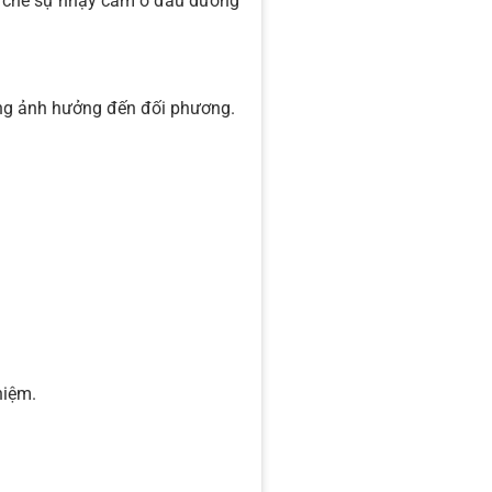
m chế sự nhạy cảm ở đầu dương
ng ảnh hưởng đến đối phương.
hiệm.