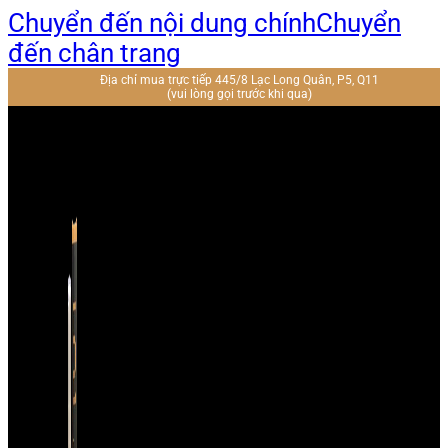
Chuyển đến nội dung chính
Chuyển
đến chân trang
Địa chỉ mua trực tiếp 445/8 Lạc Long Quân, P5, Q11
(vui lòng gọi trước khi qua)