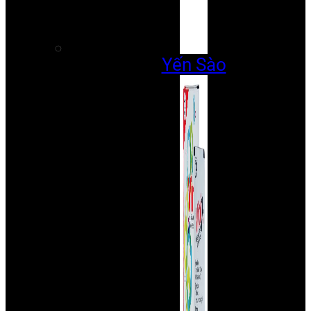
Yến Sào