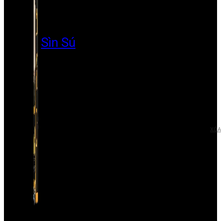
Sìn Sú
XÓA