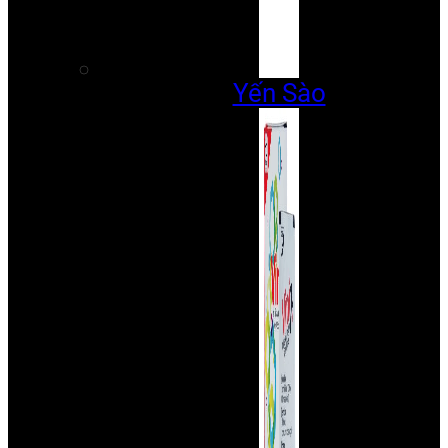
Yến Sào