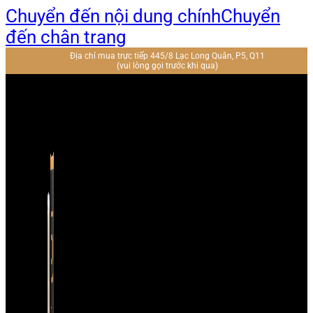
Chuyển đến nội dung chính
Chuyển
đến chân trang
Địa chỉ mua trực tiếp 445/8 Lạc Long Quân, P5, Q11
(vui lòng gọi trước khi qua)