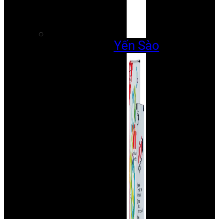
Yến Sào