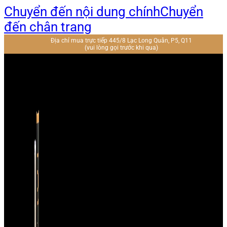
Chuyển đến nội dung chính
Chuyển
đến chân trang
Địa chỉ mua trực tiếp 445/8 Lạc Long Quân, P5, Q11
(vui lòng gọi trước khi qua)