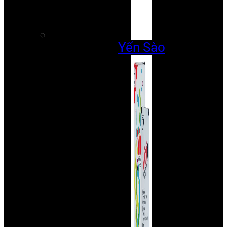
Yến Sào