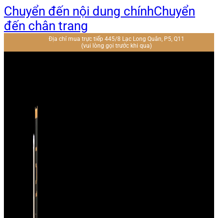
Chuyển đến nội dung chính
Chuyển
đến chân trang
Địa chỉ mua trực tiếp 445/8 Lạc Long Quân, P5, Q11
(vui lòng gọi trước khi qua)