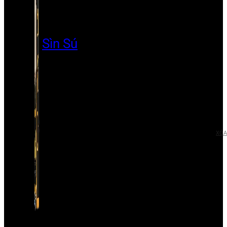
Sìn Sú
XÓA