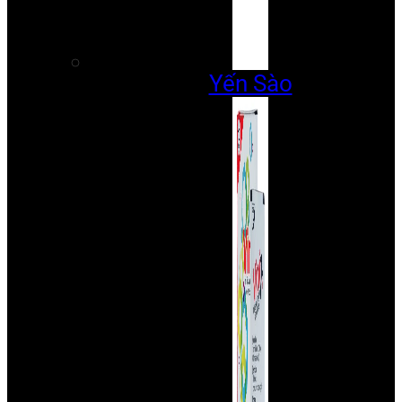
Yến Sào