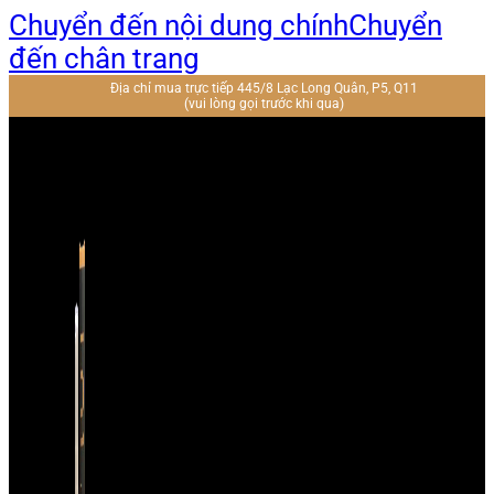
Chuyển đến nội dung chính
Chuyển
đến chân trang
Địa chỉ mua trực tiếp 445/8 Lạc Long Quân, P5, Q11
(vui lòng gọi trước khi qua)