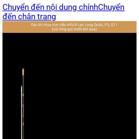
Chuyển đến nội dung chính
Chuyển
đến chân trang
Địa chỉ mua trực tiếp 445/8 Lạc Long Quân, P5, Q11
(vui lòng gọi trước khi qua)