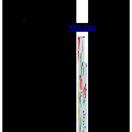
Yến Sào