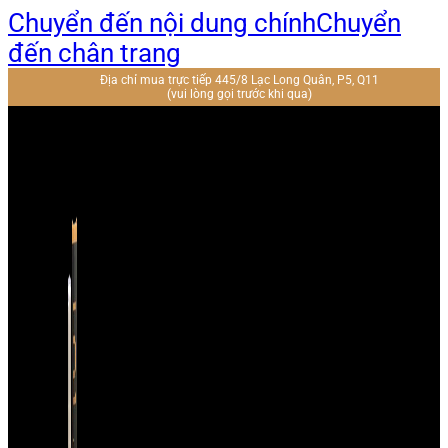
Chuyển đến nội dung chính
Chuyển
đến chân trang
Địa chỉ mua trực tiếp 445/8 Lạc Long Quân, P5, Q11
(vui lòng gọi trước khi qua)