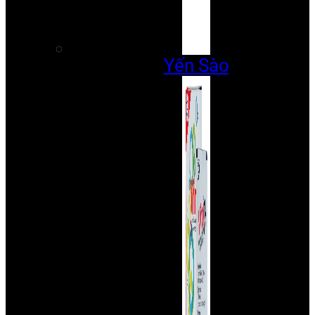
Yến Sào