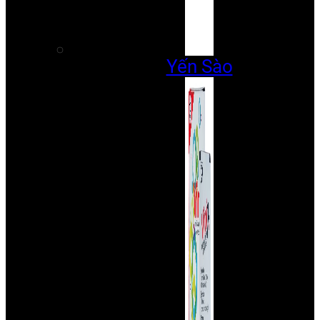
Yến Sào