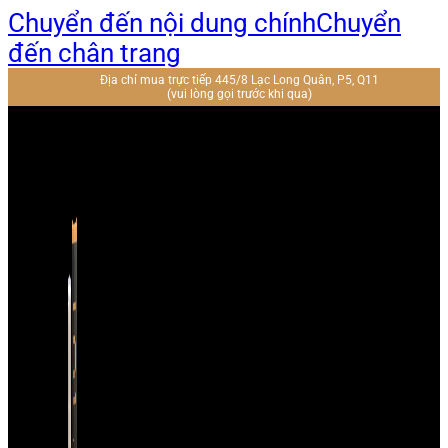
Chuyển đến nội dung chính
Chuyển
đến chân trang
Địa chỉ mua trực tiếp 445/8 Lạc Long Quân, P5, Q11
(vui lòng gọi trước khi qua)