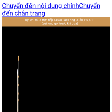
Chuyển đến nội dung chính
Chuyển
đến chân trang
Địa chỉ mua trực tiếp 445/8 Lạc Long Quân, P5, Q11
(vui lòng gọi trước khi qua)