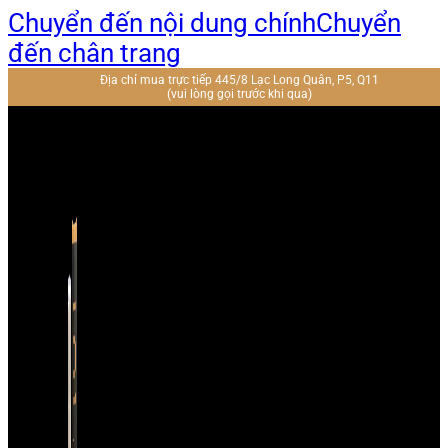
Chuyển đến nội dung chính
Chuyển
đến chân trang
Địa chỉ mua trực tiếp 445/8 Lạc Long Quân, P5, Q11
(vui lòng gọi trước khi qua)