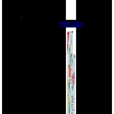
Yến Sào