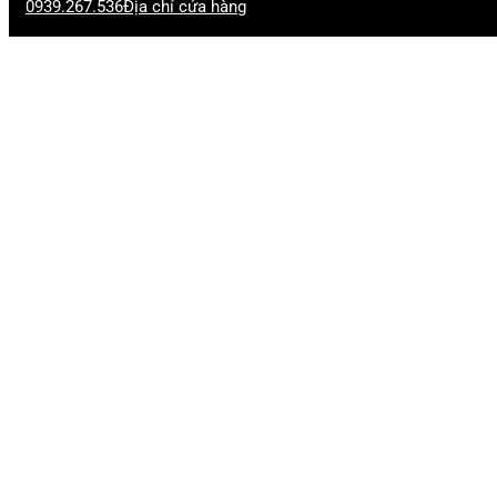
0939.267.536
Địa chỉ cửa hàng