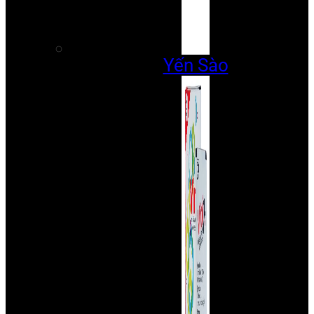
Yến Sào