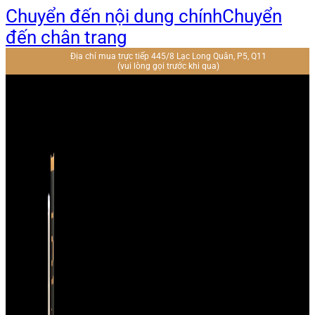
Chuyển đến nội dung chính
Chuyển
đến chân trang
Địa chỉ mua trực tiếp 445/8 Lạc Long Quân, P5, Q11
(vui lòng gọi trước khi qua)