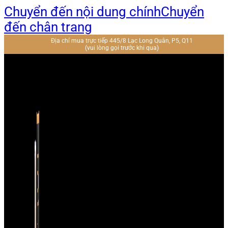
Chuyển đến nội dung chính
Chuyển
đến chân trang
Địa chỉ mua trực tiếp 445/8 Lạc Long Quân, P5, Q11
(vui lòng gọi trước khi qua)