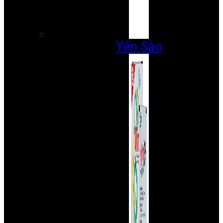
Yến Sào