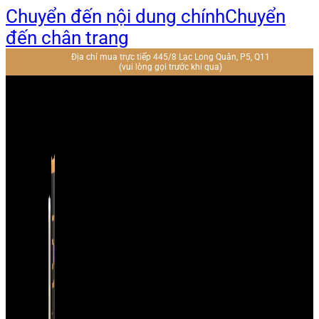
Chuyển đến nội dung chính
Chuyển
đến chân trang
Địa chỉ mua trực tiếp 445/8 Lạc Long Quân, P5, Q11
(vui lòng gọi trước khi qua)