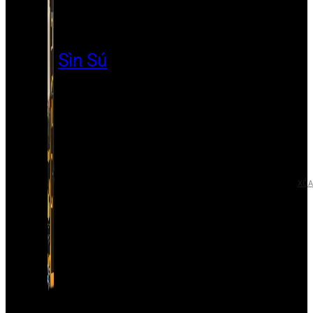
Sìn Sú
XÓA