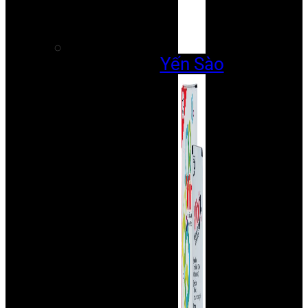
Yến Sào