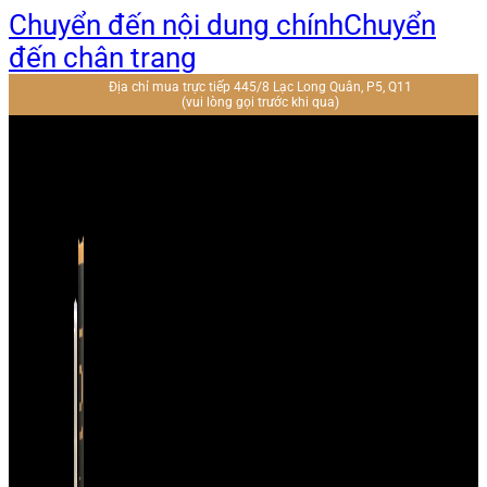
Chuyển đến nội dung chính
Chuyển
đến chân trang
Địa chỉ mua trực tiếp 445/8 Lạc Long Quân, P5, Q11
(vui lòng gọi trước khi qua)