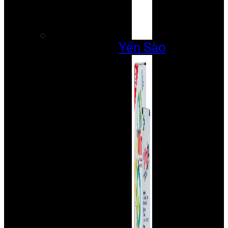
Yến Sào