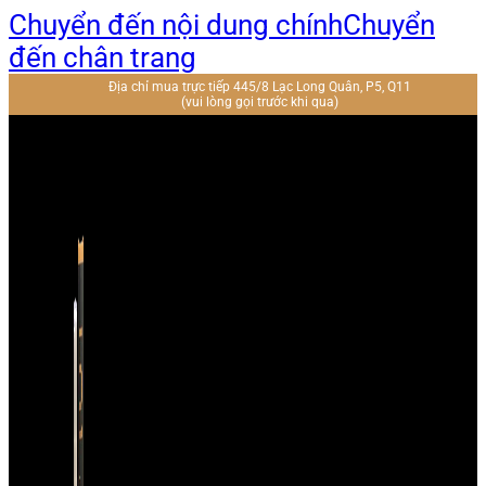
Chuyển đến nội dung chính
Chuyển
đến chân trang
Địa chỉ mua trực tiếp 445/8 Lạc Long Quân, P5, Q11
(vui lòng gọi trước khi qua)