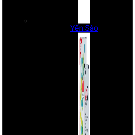
Yến Sào