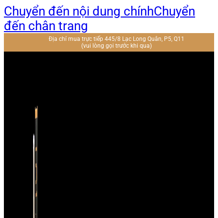
Chuyển đến nội dung chính
Chuyển
đến chân trang
Địa chỉ mua trực tiếp 445/8 Lạc Long Quân, P5, Q11
(vui lòng gọi trước khi qua)