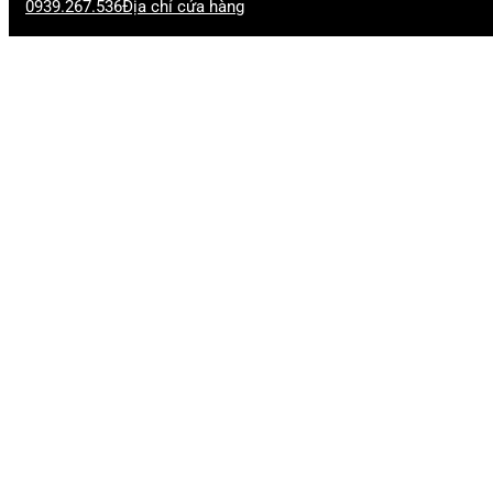
0939.267.536
Địa chỉ cửa hàng