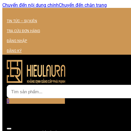
Chuyển đến nội dung chính
Chuyển đến chân trang
TIN TỨC – SỰ KIỆN
TRA CỨU ĐƠN HÀNG
ĐĂNG NHẬP
ĐĂNG KÝ
0