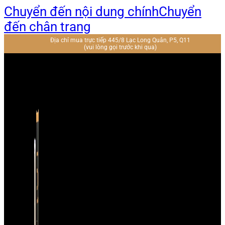
Chuyển đến nội dung chính
Chuyển
đến chân trang
Địa chỉ mua trực tiếp 445/8 Lạc Long Quân, P5, Q11
(vui lòng gọi trước khi qua)