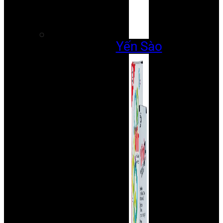
Yến Sào