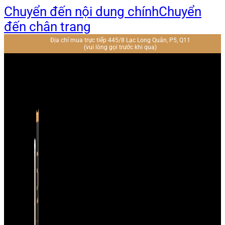
Chuyển đến nội dung chính
Chuyển
đến chân trang
Địa chỉ mua trực tiếp 445/8 Lạc Long Quân, P5, Q11
(vui lòng gọi trước khi qua)