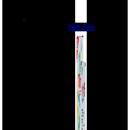
Yến Sào