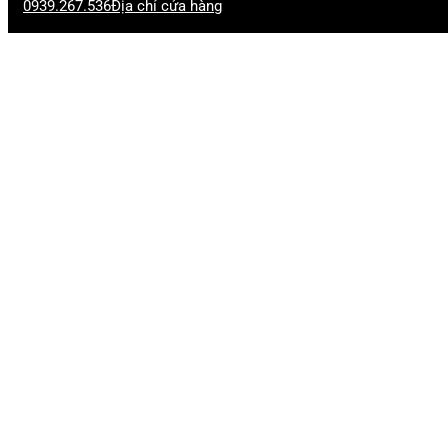
0939.267.536
Địa chỉ cửa hàng