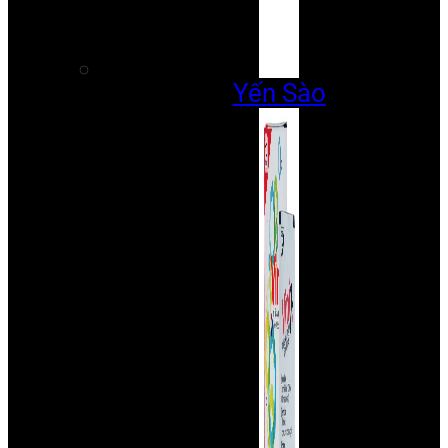
Yến Sào