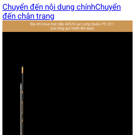
Chuyển đến nội dung chính
Chuyển
đến chân trang
Địa chỉ mua trực tiếp 445/8 Lạc Long Quân, P5, Q11
(vui lòng gọi trước khi qua)