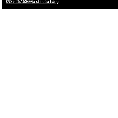
0939.267.536
Địa chỉ cửa hàng