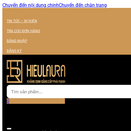
Chuyển đến nội dung chính
Chuyển đến chân trang
TIN TỨC – SỰ KIỆN
TRA CỨU ĐƠN HÀNG
ĐĂNG NHẬP
ĐĂNG KÝ
0