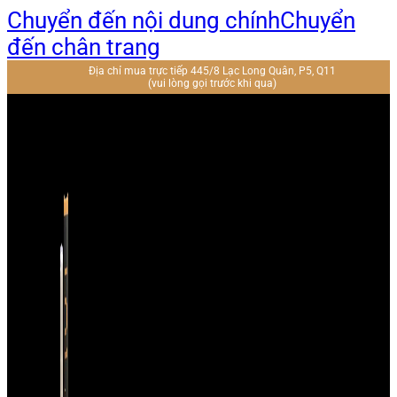
Chuyển đến nội dung chính
Chuyển
đến chân trang
Địa chỉ mua trực tiếp 445/8 Lạc Long Quân, P5, Q11
(vui lòng gọi trước khi qua)