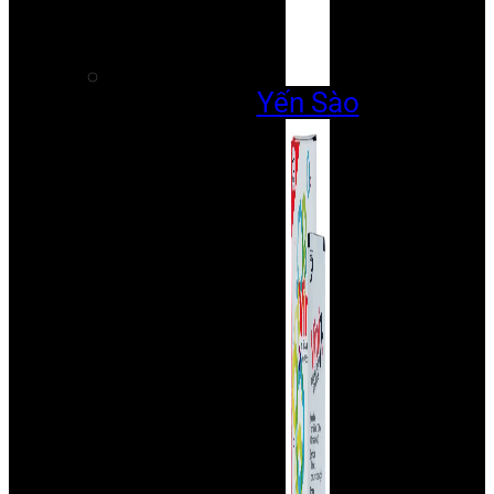
Yến Sào