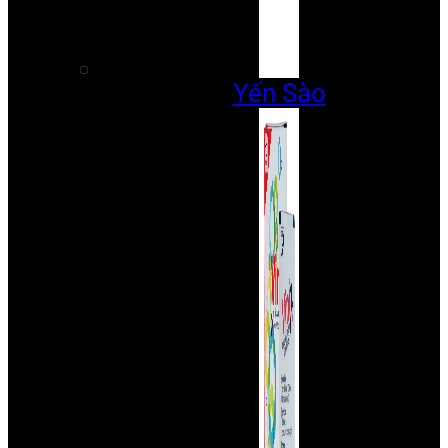
Yến Sào