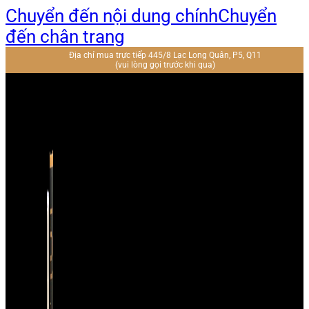
Chuyển đến nội dung chính
Chuyển
đến chân trang
Địa chỉ mua trực tiếp 445/8 Lạc Long Quân, P5, Q11
(vui lòng gọi trước khi qua)