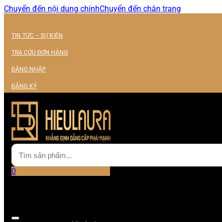
Chuyển đến nội dung chính
Chuyển đến chân trang
TIN TỨC – SỰ KIỆN
TRA CỨU ĐƠN HÀNG
ĐĂNG NHẬP
ĐĂNG KÝ
0