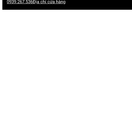
0939.267.536
Địa chỉ cửa hàng