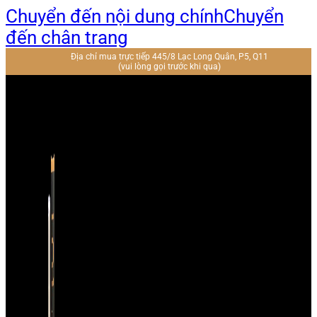
Chuyển đến nội dung chính
Chuyển
đến chân trang
Địa chỉ mua trực tiếp 445/8 Lạc Long Quân, P5, Q11
(vui lòng gọi trước khi qua)