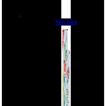
Yến Sào