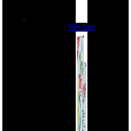
Yến Sào