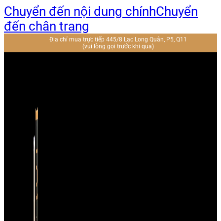
Chuyển đến nội dung chính
Chuyển
đến chân trang
Địa chỉ mua trực tiếp 445/8 Lạc Long Quân, P5, Q11
(vui lòng gọi trước khi qua)