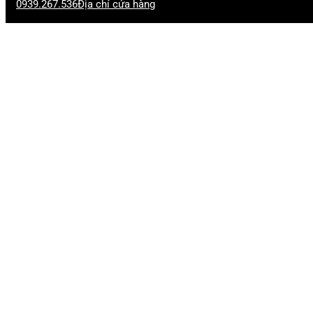
0939.267.536
Địa chỉ cửa hàng