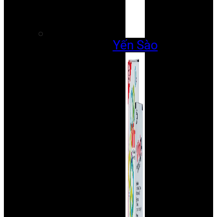
Yến Sào