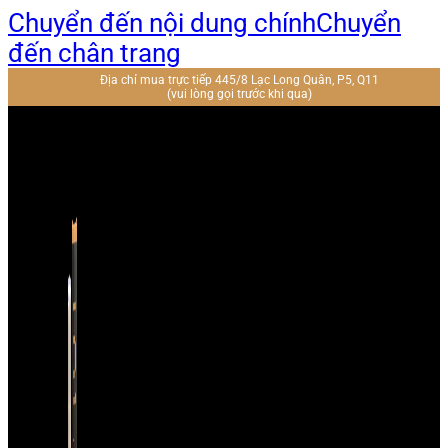
Chuyển đến nội dung chính
Chuyển
đến chân trang
Địa chỉ mua trực tiếp 445/8 Lạc Long Quân, P5, Q11
(vui lòng gọi trước khi qua)