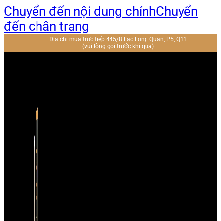
Chuyển đến nội dung chính
Chuyển
đến chân trang
Địa chỉ mua trực tiếp 445/8 Lạc Long Quân, P5, Q11
(vui lòng gọi trước khi qua)