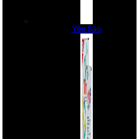
Yến Sào