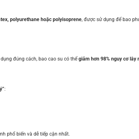
atex, polyurethane hoặc polyisoprene
, được sử dụng để bao phủ
ử dụng đúng cách, bao cao su có thể
giảm hơn 98% nguy cơ lây 
lý”
:
nh phổ biến và dễ tiếp cận nhất.