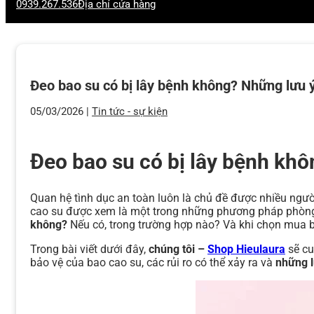
0939.267.536
Địa chỉ cửa hàng
Đeo bao su có bị lây bệnh không? Những lưu 
05/03/2026 |
Tin tức - sự kiện
Đeo bao su có bị lây bệnh kh
Quan hệ tình dục an toàn luôn là chủ đề được nhiều ngườ
cao su được xem là một trong những phương pháp phòng t
không?
Nếu có, trong trường hợp nào? Và khi chọn mua 
Trong bài viết dưới đây,
chúng tôi –
Shop Hieulaura
sẽ cu
bảo vệ của bao cao su, các rủi ro có thể xảy ra và
những l