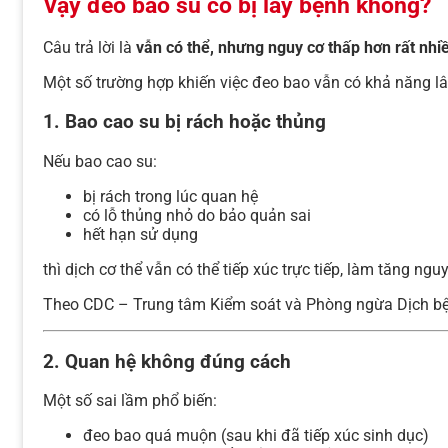
Vậy đeo bao su có bị lây bệnh không?
Câu trả lời là
vẫn có thể, nhưng nguy cơ thấp hơn rất nhi
Một số trường hợp khiến việc đeo bao vẫn có khả năng l
1. Bao cao su bị rách hoặc thủng
Nếu bao cao su:
bị rách trong lúc quan hệ
có lỗ thủng nhỏ do bảo quản sai
hết hạn sử dụng
thì dịch cơ thể vẫn có thể tiếp xúc trực tiếp, làm tăng ngu
Theo CDC – Trung tâm Kiểm soát và Phòng ngừa Dịch b
2. Quan hệ không đúng cách
Một số sai lầm phổ biến:
đeo bao quá muộn (sau khi đã tiếp xúc sinh dục)