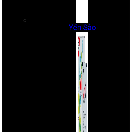
Yến Sào