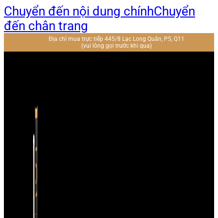
Chuyển đến nội dung chính
Chuyển
đến chân trang
Địa chỉ mua trực tiếp 445/8 Lạc Long Quân, P5, Q11
(vui lòng gọi trước khi qua)