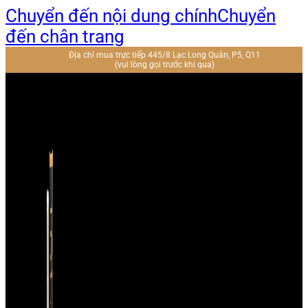
Chuyển đến nội dung chính
Chuyển
đến chân trang
Địa chỉ mua trực tiếp 445/8 Lạc Long Quân, P5, Q11
(vui lòng gọi trước khi qua)