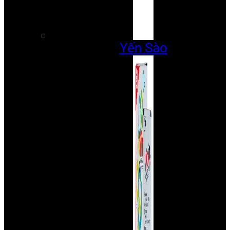
Yến Sào