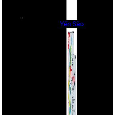
Yến Sào