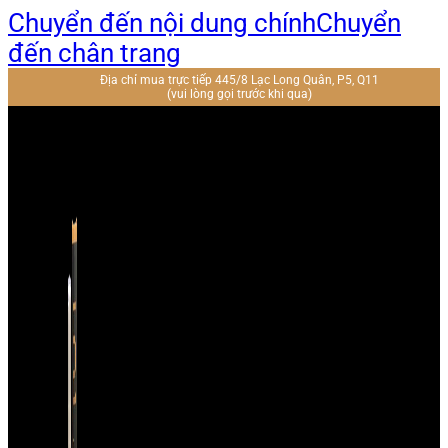
Chuyển đến nội dung chính
Chuyển
đến chân trang
Địa chỉ mua trực tiếp 445/8 Lạc Long Quân, P5, Q11
(vui lòng gọi trước khi qua)