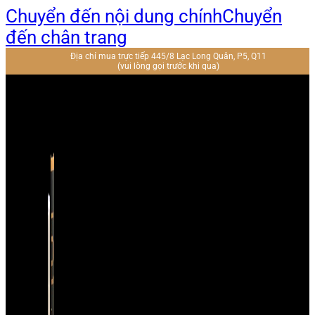
Chuyển đến nội dung chính
Chuyển
đến chân trang
Địa chỉ mua trực tiếp 445/8 Lạc Long Quân, P5, Q11
(vui lòng gọi trước khi qua)