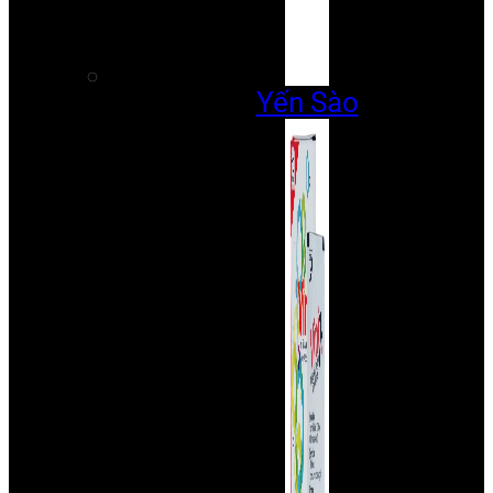
Yến Sào