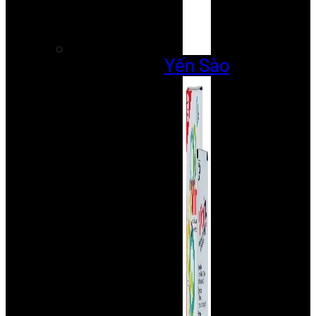
Yến Sào