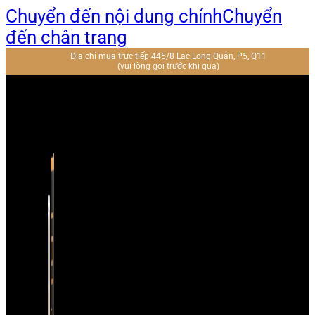
Chuyển đến nội dung chính
Chuyển
đến chân trang
Địa chỉ mua trực tiếp 445/8 Lạc Long Quân, P5, Q11
(vui lòng gọi trước khi qua)