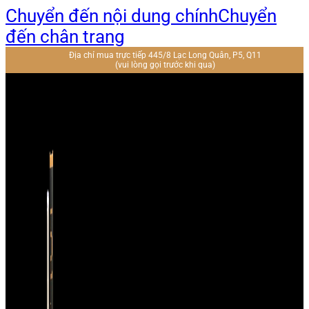
Chuyển đến nội dung chính
Chuyển
đến chân trang
Địa chỉ mua trực tiếp 445/8 Lạc Long Quân, P5, Q11
(vui lòng gọi trước khi qua)