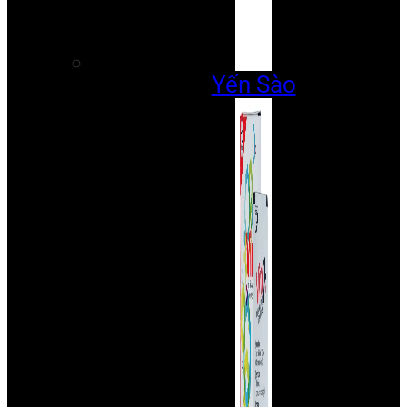
Yến Sào