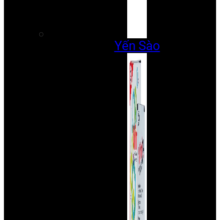
Yến Sào