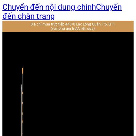
Chuyển đến nội dung chính
Chuyển
đến chân trang
Địa chỉ mua trực tiếp 445/8 Lạc Long Quân, P5, Q11
(vui lòng gọi trước khi qua)