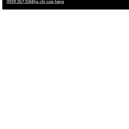
0939.267.536
Địa chỉ cửa hàng