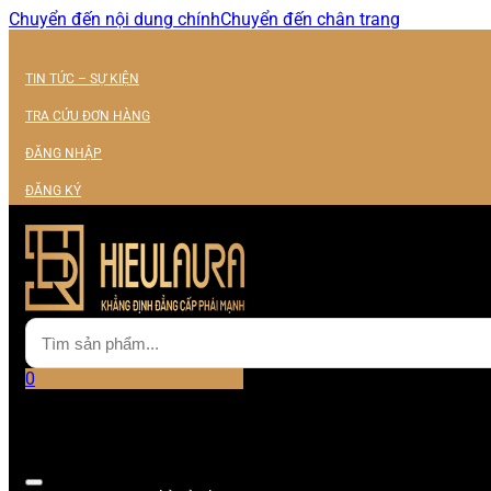
Chuyển đến nội dung chính
Chuyển đến chân trang
TIN TỨC – SỰ KIỆN
TRA CỨU ĐƠN HÀNG
ĐĂNG NHẬP
ĐĂNG KÝ
0