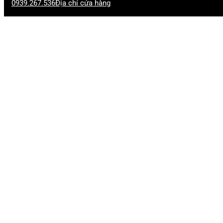
0939.267.536
Địa chỉ cửa hàng