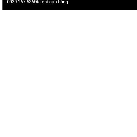
0939.267.536
Địa chỉ cửa hàng