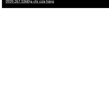
0939.267.536
Địa chỉ cửa hàng