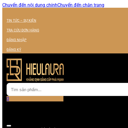
Chuyển đến nội dung chính
Chuyển đến chân trang
TIN TỨC – SỰ KIỆN
TRA CỨU ĐƠN HÀNG
ĐĂNG NHẬP
ĐĂNG KÝ
0