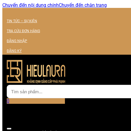
Chuyển đến nội dung chính
Chuyển đến chân trang
TIN TỨC – SỰ KIỆN
TRA CỨU ĐƠN HÀNG
ĐĂNG NHẬP
ĐĂNG KÝ
0