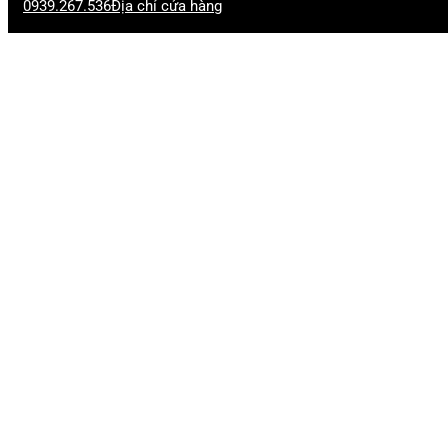
0939.267.536
Địa chỉ cửa hàng