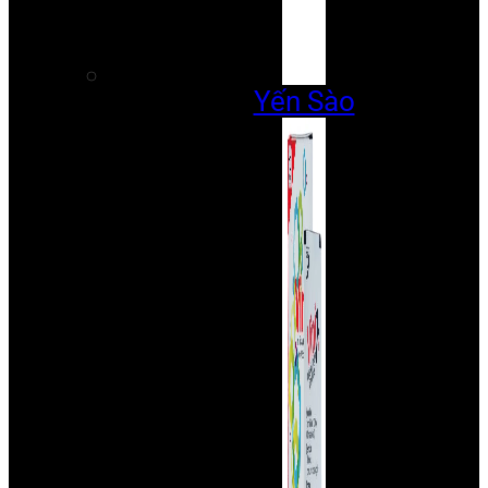
Yến Sào