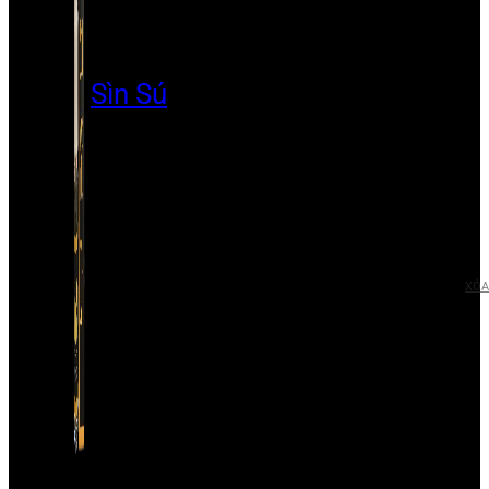
Sìn Sú
XÓA