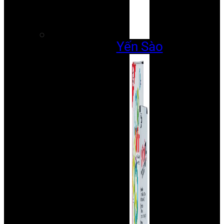
Yến Sào