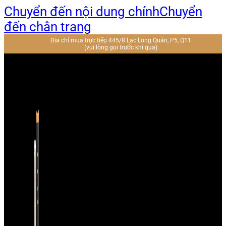
Chuyển đến nội dung chính
Chuyển
đến chân trang
Địa chỉ mua trực tiếp 445/8 Lạc Long Quân, P5, Q11
(vui lòng gọi trước khi qua)