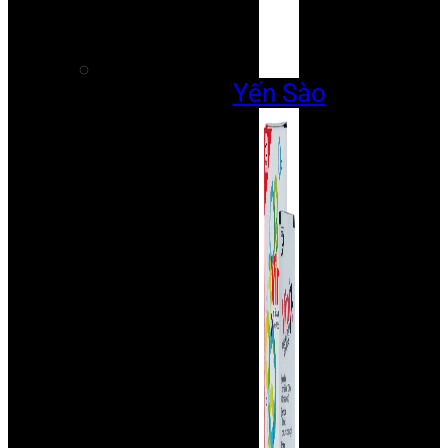
Yến Sào