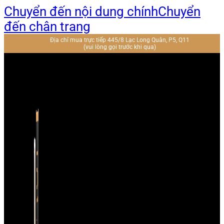
Chuyển đến nội dung chính
Chuyển
đến chân trang
Địa chỉ mua trực tiếp 445/8 Lạc Long Quân, P5, Q11
(vui lòng gọi trước khi qua)