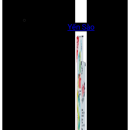
Yến Sào