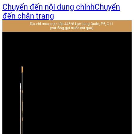
Chuyển đến nội dung chính
Chuyển
đến chân trang
Địa chỉ mua trực tiếp 445/8 Lạc Long Quân, P5, Q11
(vui lòng gọi trước khi qua)