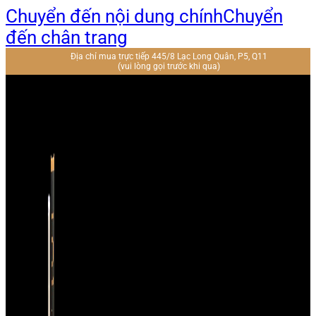
Chuyển đến nội dung chính
Chuyển
đến chân trang
Địa chỉ mua trực tiếp 445/8 Lạc Long Quân, P5, Q11
(vui lòng gọi trước khi qua)