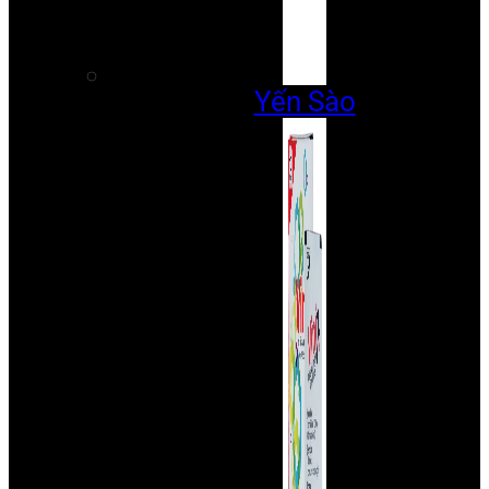
Yến Sào